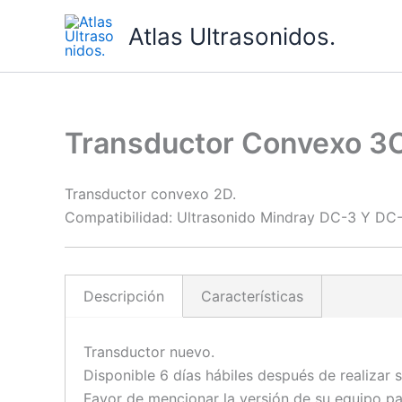
Ir
Atlas Ultrasonidos.
al
contenido
Transductor Convexo 3
Transductor convexo 2D.
Compatibilidad: Ultrasonido Mindray DC-3 Y DC
Descripción
Características
Transductor nuevo.
Disponible 6 días hábiles después de realizar 
Favor de mencionar la versión de su equipo pa